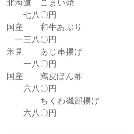
北海道 こまい焼
七八〇円
国産 和牛あぶり
一三八〇円
氷見 あじ串揚げ
一八〇円
国産 鶏皮ぽん酢
六八〇円
ちくわ磯部揚げ
六八〇円