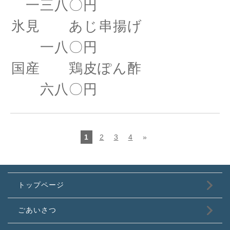
一三八〇円
氷見 あじ串揚げ
一八〇円
国産 鶏皮ぽん酢
六八〇円
1
2
3
4
»
トップページ
ごあいさつ