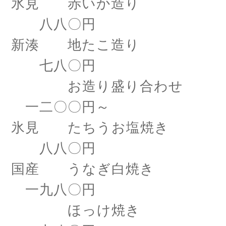
氷見 赤いか造り
八八〇円
新湊 地たこ造り
七八〇円
お造り盛り合わせ
一二〇〇円～
氷見 たちうお塩焼き
八八〇円
国産 うなぎ白焼き
一九八〇円
ほっけ焼き