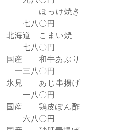
ほっけ焼き
七八〇円
北海道 こまい焼
七八〇円
国産 和牛あぶり
一三八〇円
氷見 あじ串揚げ
一八〇円
国産 鶏皮ぽん酢
六八〇円