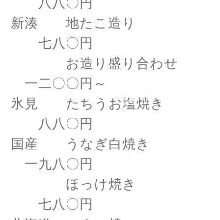
八八〇円
新湊 地たこ造り
七八〇円
お造り盛り合わせ
一二〇〇円～
氷見 たちうお塩焼き
八八〇円
国産 うなぎ白焼き
一九八〇円
ほっけ焼き
七八〇円