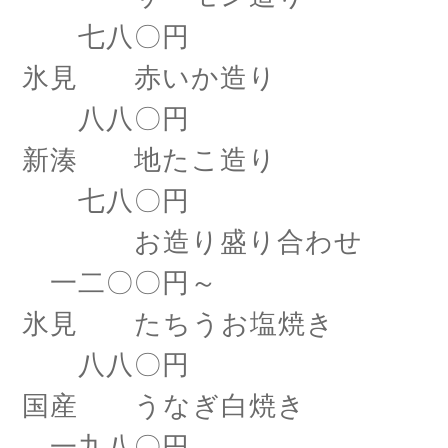
七八〇円
氷見 赤いか造り
八八〇円
新湊 地たこ造り
七八〇円
お造り盛り合わせ
一二〇〇円～
氷見 たちうお塩焼き
八八〇円
国産 うなぎ白焼き
一九八〇円