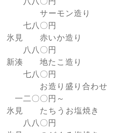
八八〇円
サーモン造り
七八〇円
氷見 赤いか造り
八八〇円
新湊 地たこ造り
七八〇円
お造り盛り合わせ
一二〇〇円～
氷見 たちうお塩焼き
八八〇円