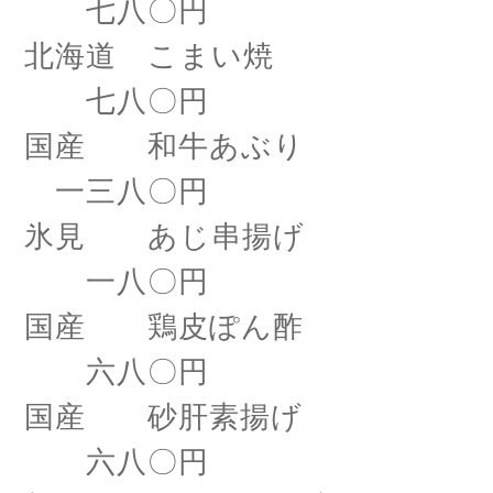
七八〇円
北海道 こまい焼
七八〇円
国産 和牛あぶり
一三八〇円
氷見 あじ串揚げ
一八〇円
国産 鶏皮ぽん酢
六八〇円
国産 砂肝素揚げ
六八〇円