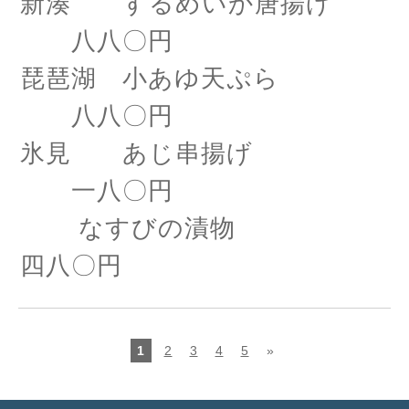
新湊 するめいか唐揚げ
八八〇円
琵琶湖 小あゆ天ぷら
八八〇円
氷見 あじ串揚げ
一八〇円
なすびの漬物
四八〇円
1
2
3
4
5
»