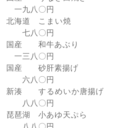
一九八〇円
北海道 こまい焼
七八〇円
国産 和牛あぶり
一三八〇円
国産 砂肝素揚げ
六八〇円
新湊 するめいか唐揚げ
八八〇円
琵琶湖 小あゆ天ぷら
八八〇円