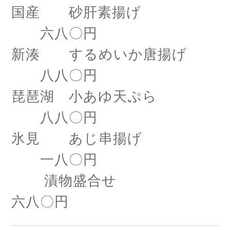
国産 砂肝素揚げ
六八〇円
新湊 するめいか唐揚げ
八八〇円
琵琶湖 小あゆ天ぷら
八八〇円
氷見 あじ串揚げ
一八〇円
漬物盛合せ
六八〇円