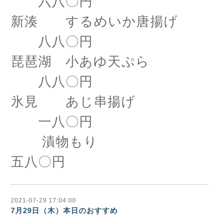
六八〇円
新湊 するめいか唐揚げ
八八〇円
琵琶湖 小あゆ天ぷら
八八〇円
氷見 あじ串揚げ
一八〇円
漬物もり
五八〇円
2021-07-29 17:04:00
7月29日（木）本日のおすすめ