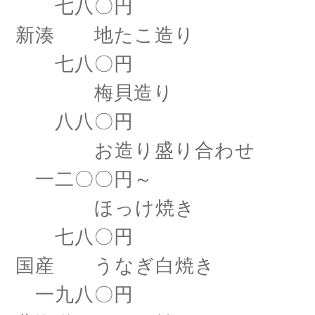
七八〇円
新湊 地たこ造り
七八〇円
梅貝造り
八八〇円
お造り盛り合わせ
一二〇〇円～
ほっけ焼き
七八〇円
国産 うなぎ白焼き
一九八〇円