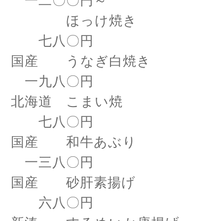
一二〇〇円～
ほっけ焼き
七八〇円
国産 うなぎ白焼き
一九八〇円
北海道 こまい焼
七八〇円
国産 和牛あぶり
一三八〇円
国産 砂肝素揚げ
六八〇円