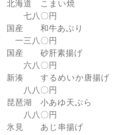
北海道 こまい焼
七八〇円
国産 和牛あぶり
一三八〇円
国産 砂肝素揚げ
六八〇円
新湊 するめいか唐揚げ
八八〇円
琵琶湖 小あゆ天ぷら
八八〇円
氷見 あじ串揚げ