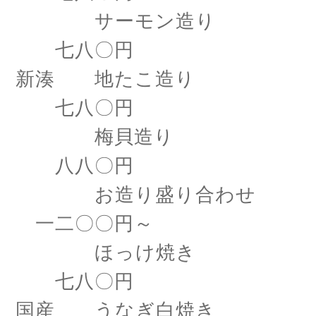
サーモン造り
七八〇円
新湊 地たこ造り
七八〇円
梅貝造り
八八〇円
お造り盛り合わせ
一二〇〇円～
ほっけ焼き
七八〇円
国産 うなぎ白焼き