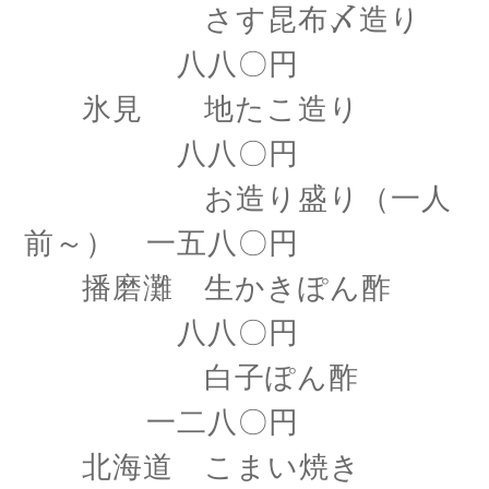
さす昆布〆造り
八八〇円
氷見 地たこ造り
八八〇円
お造り盛り（一人
前～） 一五八〇円
播磨灘 生かきぽん酢
八八〇円
白子ぽん酢
一二八〇円
北海道 こまい焼き