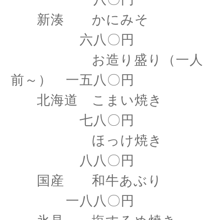
新湊 かにみそ
六八〇円
お造り盛り（一人
前～） 一五八〇円
北海道 こまい焼き
七八〇円
ほっけ焼き
八八〇円
国産 和牛あぶり
一八八〇円