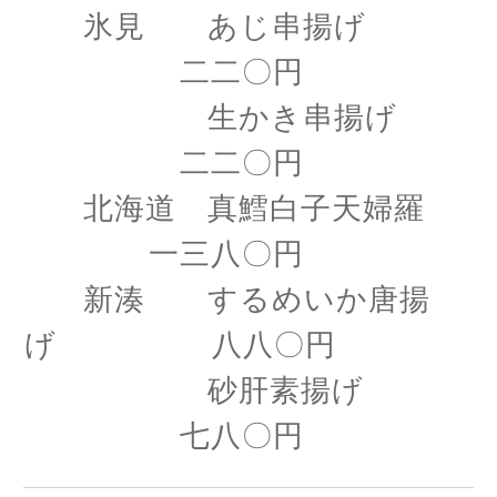
氷見 あじ串揚げ
二二〇円
生かき串揚げ
二二〇円
北海道 真鱈白子天婦羅
一三八〇円
新湊 するめいか唐揚
げ 八八〇円
砂肝素揚げ
七八〇円