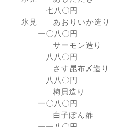
七八〇円
氷見 あおりいか造り
一〇八〇円
サーモン造り
八八〇円
さす昆布〆造り
八八〇円
梅貝造り
一〇八〇円
白子ぽん酢
一一八〇円