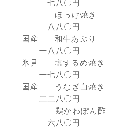
七八〇円
ほっけ焼き
八八〇円
国産 和牛あぶり
一八八〇円
氷見 塩するめ焼き
一七八〇円
国産 うなぎ白焼き
二二八〇円
鶏かわぽん酢
六八〇円