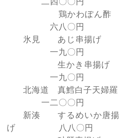
二四〇〇円
鶏かわぽん酢
六八〇円
氷見 あじ串揚げ
一九〇円
生かき串揚げ
一九〇円
北海道 真鱈白子天婦羅
一二〇〇円
新湊 するめいか唐揚
げ 八八〇円