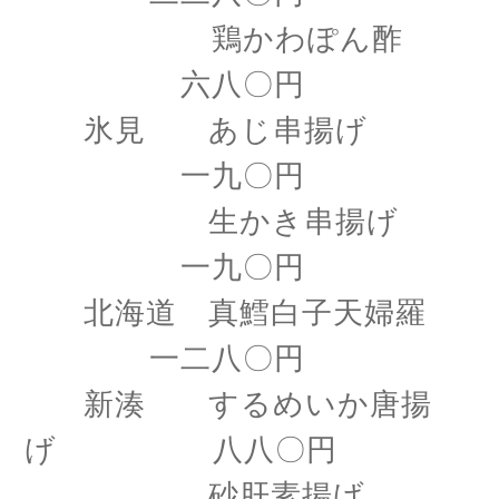
鶏かわぽん酢
六八〇円
氷見 あじ串揚げ
一九〇円
生かき串揚げ
一九〇円
北海道 真鱈白子天婦羅
一二八〇円
新湊 するめいか唐揚
げ 八八〇円
砂肝素揚げ