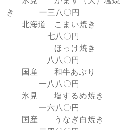
氷見 かます（大）塩焼
き 一三八〇円
北海道 こまい焼き
七八〇円
ほっけ焼き
八八〇円
国産 和牛あぶり
一八八〇円
氷見 塩するめ焼き
一六八〇円
国産 うなぎ白焼き