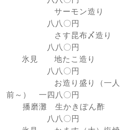
サーモン造り
八八〇円
さす昆布〆造り
八八〇円
氷見 地たこ造り
八八〇円
お造り盛り（一人
前～） 一四八〇円
播磨灘 生かきぽん酢
八八〇円