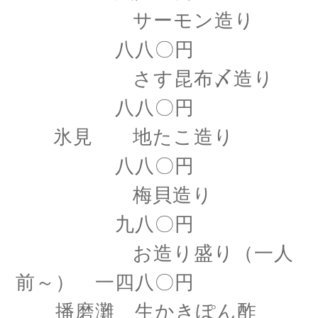
サーモン造り
八八〇円
さす昆布〆造り
八八〇円
氷見 地たこ造り
八八〇円
梅貝造り
九八〇円
お造り盛り（一人
前～） 一四八〇円
播磨灘 生かきぽん酢