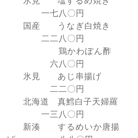
氷見 塩するめ焼き
一七八〇円
国産 うなぎ白焼き
二二八〇円
鶏かわぽん酢
六八〇円
氷見 あじ串揚げ
二二〇円
北海道 真鱈白子天婦羅
一三八〇円
新湊 するめいか唐揚