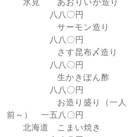
氷見 あおりいか造り
八八〇円
サーモン造り
八八〇円
さす昆布〆造り
八八〇円
生かきぽん酢
八八〇円
お造り盛り（一人
前～） 一五八〇円
北海道 こまい焼き