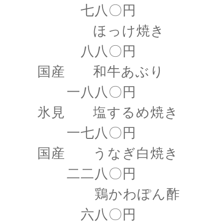
七八〇円
ほっけ焼き
八八〇円
国産 和牛あぶり
一八八〇円
氷見 塩するめ焼き
一七八〇円
国産 うなぎ白焼き
二二八〇円
鶏かわぽん酢
六八〇円