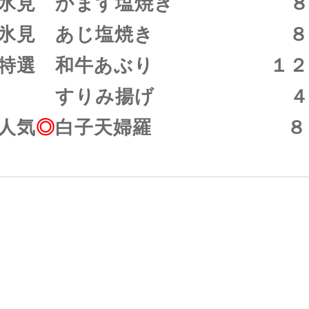
氷見 かます塩焼き ８
氷見 あじ塩焼き ８
特選 和牛あぶり １２
すりみ揚げ ４８
人気
◎
白子天婦羅 ８８