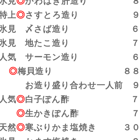
氷見
◎
かわはぎ肝造り ８
特上
◎
さすとろ造り ９
氷見 〆さば造り ６
氷見 地たこ造り ７
人気 サーモン造り ６
◎
梅貝造り ８８
お造り盛り合わせ一人前 ９
人気
◎
白子ぽん酢 ７８
◎
生かきぽん酢 ７
天然
◎
寒ぶりかま塩焼き ３０