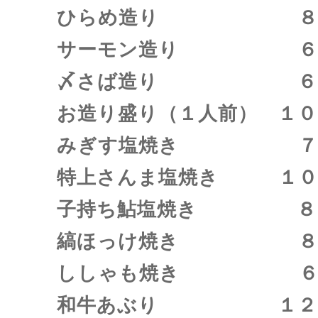
ひらめ造り ８８
サーモン造り ６８
〆さば造り ６８
お造り盛り（１人前） １０
みぎす塩焼き ７
特上さんま塩焼き １０
子持ち鮎塩焼き ８８
縞ほっけ焼き ８８
ししゃも焼き ６８
和牛あぶり １２０