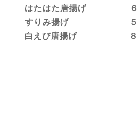
はたはた唐揚げ ６８
すりみ揚げ ５８
白えび唐揚げ ８８