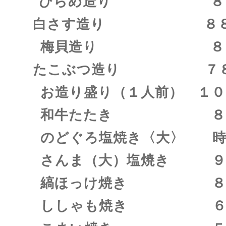
ひらめ造り ８８
白さす造り ８８
梅貝造り ８８
たこぶつ造り ７８
お造り盛り（１人前） １０
和牛たたき ８８
のどぐろ塩焼き〈大〉 
さんま（大）塩焼き ９
縞ほっけ焼き ８８
ししゃも焼き ６８