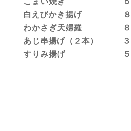
こまい焼き ５８
白えびかき揚げ ８８
わかさぎ天婦羅 ８８
あじ串揚げ（２本） ３
すりみ揚げ ５８