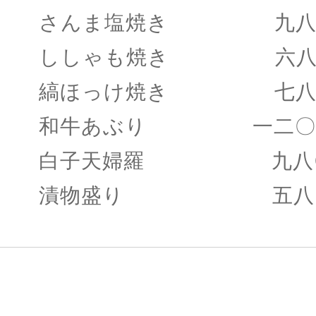
さんま塩焼き 九八
ししゃも焼き 六八
縞ほっけ焼き 七八
和牛あぶり 一二〇
白子天婦羅 九八
漬物盛り 五八