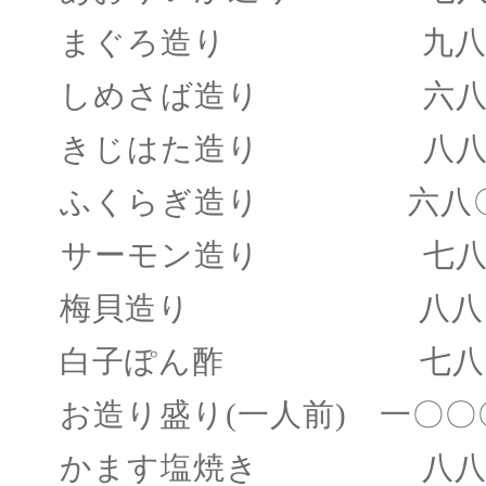
まぐろ造り 九八
しめさば造り 六八
きじはた造り 八八
ふくらぎ造り
六八〇
サーモン造り 七八
梅貝造り 八八
白子ぽん酢 七八
お造り盛り
(一人前) 一〇
かます塩焼き 八八