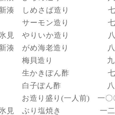
新湊 しめさば造り 七
サーモン造り 七八
氷見 やりいか造り 八
新湊 がめ海老造り 八
梅貝造り 九八
生かきぽん酢 七八
白子ぽん酢 八八
お造り盛り
(一人前) 一
氷見 ぶり塩焼き 一二