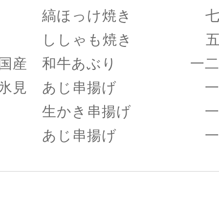
縞ほっけ焼き 七八
ししゃも焼き 五八
国産 和牛あぶり 一二
氷見 あじ串揚げ 一
生かき串揚げ 一八
あじ串揚げ 一五