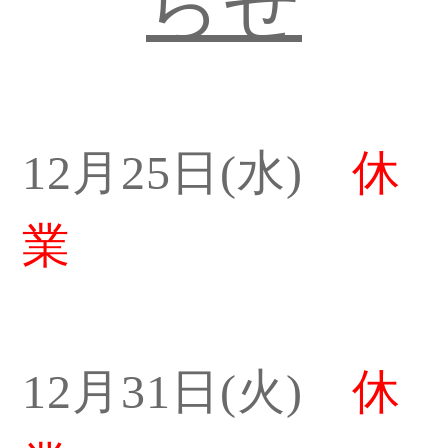
らせ
12
月
25
日
(
水
)
休
業
12
月
31
日
(
火
)
休