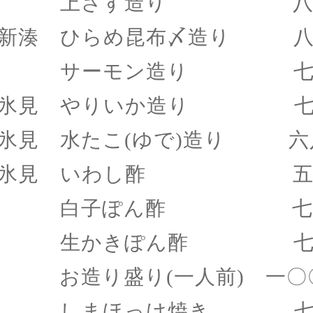
上さす造り 八八
新湊 ひらめ昆布〆造り 八
サーモン造り 七八
氷見 やりいか造り 七
氷見 水たこ
(ゆで)造り 六
氷見 いわし酢 五
白子ぽん酢 七八
生かきぽん酢 七八
お造り盛り
(一人前) 一
しまほっけ焼き 七