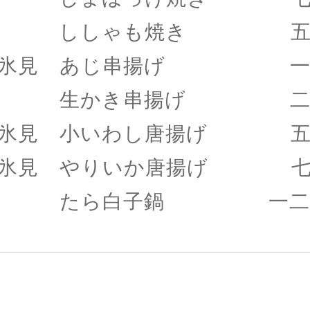
ししゃも焼き 五
氷見 あじ串揚げ 一
生かき串揚げ 二〇
氷見 小いわし唐揚げ 五
氷見 やりいか唐揚げ 七
たら白子鍋 一二八