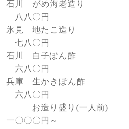
石川 がめ海老造り
八八〇円
氷見 地たこ造り
七八〇円
石川
白子ぽん酢
六八〇円
兵庫 生かきぽん酢
六八〇円
お造り盛り
(一人前)
一〇〇〇円～