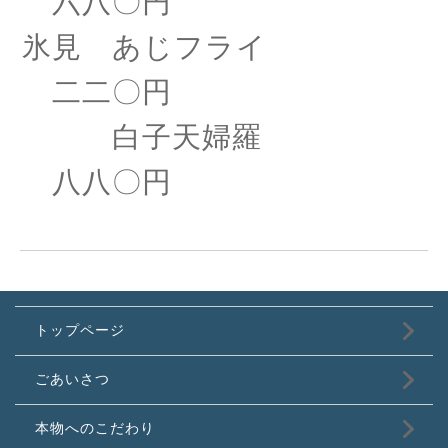
六八〇円
氷見 あじフライ
二二〇円
白子天婦羅
八八〇円
トップページ
ごあいさつ
本物へのこだわり