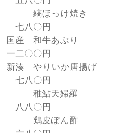
五八〇円
縞ほっけ焼き
七八〇円
国産 和牛あぶり
一二〇〇円
新湊 やりいか唐揚げ
七八〇円
稚鮎天婦羅
八八〇円
鶏皮ぽん酢