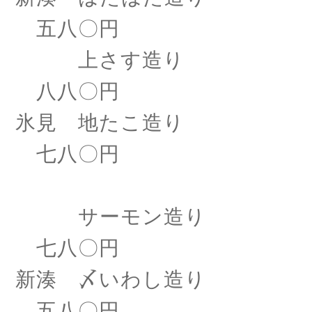
五八〇円
上さす造り
八八〇円
氷見 地たこ造り
七八〇円
サーモン造り
七八〇円
新湊 〆いわし造り
五八〇円