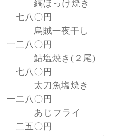
縞ほっけ焼き
七八〇円
烏賊一夜干し
一二八〇円
鮎塩焼き
(２尾)
七八〇円
太刀魚塩焼き
一二八〇円
あじフライ
二五〇円