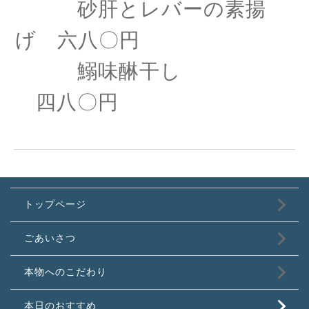
砂肝とレバーの素揚
げ 六八〇円
鰯味醂干し
四八〇円
トップページ
ごあいさつ
本物へのこだわり
本日のおすすめ