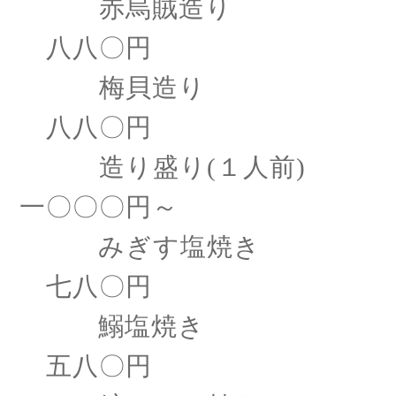
赤烏賊造り
八八〇円
梅貝造り
八八〇円
造り盛り
(１人前)
一〇〇〇円～
みぎす塩焼き
七八〇円
鰯塩焼き
五八〇円