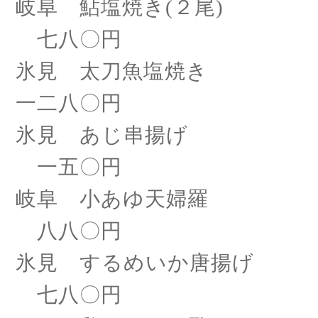
岐阜 鮎塩焼き
(２尾)
七八〇円
氷見 太刀魚塩焼き
一二八〇円
氷見 あじ串揚げ
一五〇円
岐阜 小あゆ天婦羅
八八〇円
氷見 するめいか唐揚げ
七八〇円