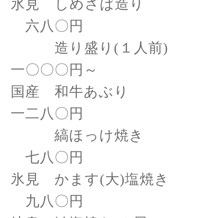
氷見 しめさば造り
六八〇円
造り盛り
(１人前)
一〇〇〇円～
国産 和牛あぶり
一二八〇円
縞ほっけ焼き
七八〇円
氷見 かます
(大)塩焼き
九八〇円