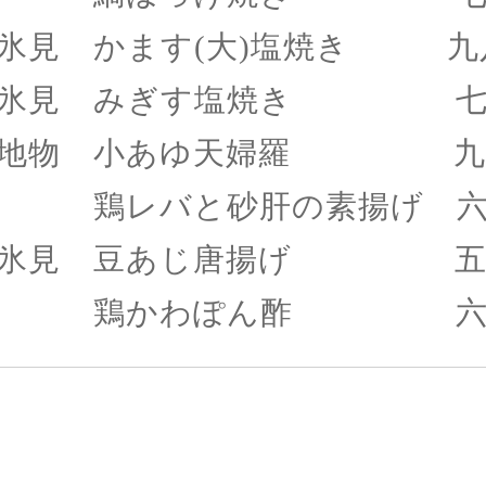
氷見 かます
(大)塩焼き 九
氷見 みぎす塩焼
地物 小あゆ天婦羅 九
鶏レバと砂肝の素揚げ 六
氷見 豆あじ唐揚げ 五
鶏かわぽん酢 六八