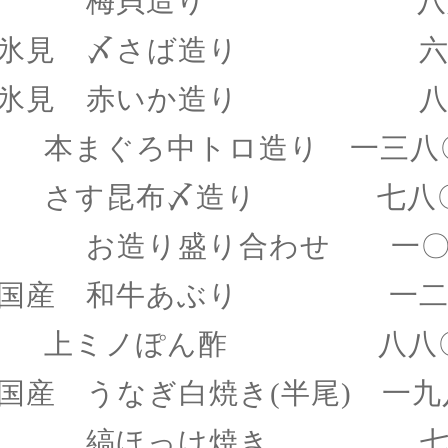
梅貝造り 八八
氷見 〆さば造り 六
氷見 赤いか造り 八
本まぐろ中トロ造り 一三八
さす昆布〆造り 七八
お造り盛り合わせ 一〇
国産 和牛あぶり 一二
上ミノぽん酢 八八
国産 うなぎ白焼き
(半尾) 一
縞ほっけ焼き 七八