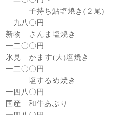
子持ち鮎塩焼き
(２尾)
九八〇円
新物 さんま塩焼き
一二〇〇円
氷見 かます
(大)塩焼き
一二〇〇円
塩するめ焼き
一四八〇円
国産 和牛あぶり