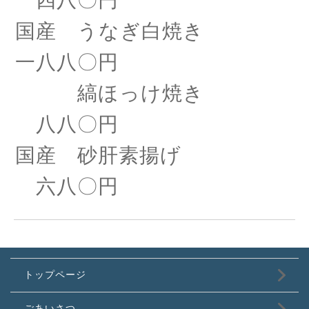
一四八〇円
国産 うなぎ白焼き
一八八〇円
縞ほっけ焼き
八八〇円
国産 砂肝素揚げ
六八〇円
トップページ
ごあいさつ