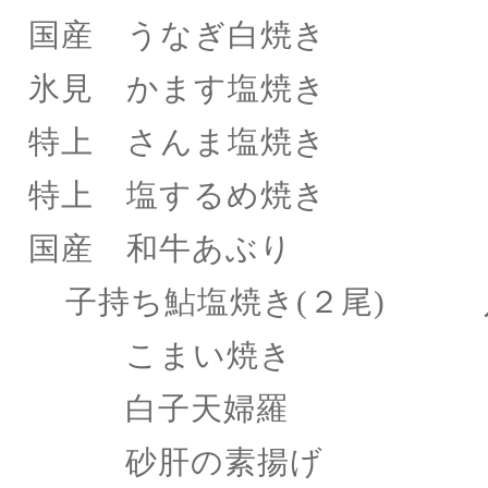
国産 うなぎ白焼き 
氷見 かます塩焼き
特上 さんま塩焼き
特上 塩するめ焼き 
国産 和牛あぶり 
子持ち鮎塩焼き
(２尾) 
こまい焼き 
白子天婦羅 
砂肝の素揚げ 