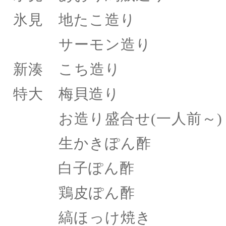
氷見 地たこ造り
サーモン造り 
新湊 こち造り 
特大 梅貝造り 一
お造り盛合せ
(一人前～
生かきぽん酢 
白子ぽん酢 
鶏皮ぽん酢 六
縞ほっけ焼き 