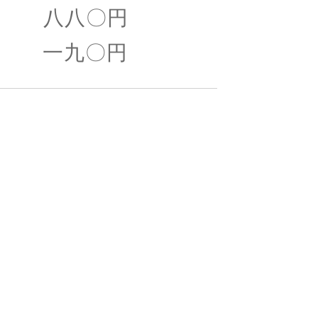
八八〇円
一九〇円