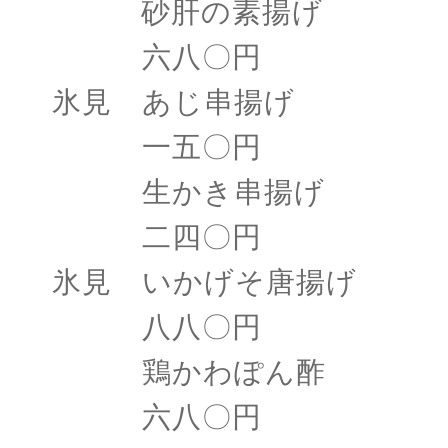
砂肝の素揚げ
六八〇円
氷見 あじ串揚げ
一五〇円
生かき串揚げ
二四〇円
氷見 いかげそ唐揚げ
八八〇円
鶏かわぽん酢
六八〇円