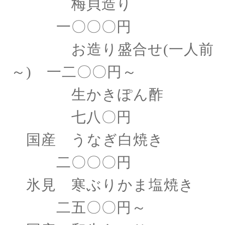
梅貝造り
一〇〇〇円
お造り盛合せ
(一人前
～) 一二〇〇円～
生かきぽん酢
七八〇円
国産 うなぎ白焼き
二〇〇〇円
氷見 寒ぶりかま塩焼き
二五〇〇円～