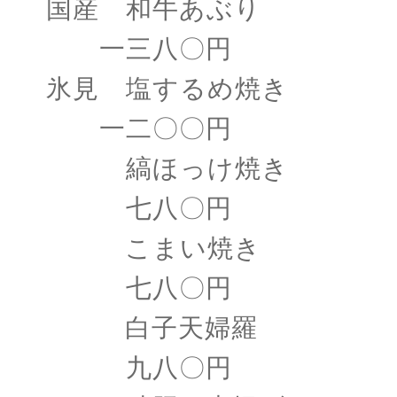
国産 和牛あぶり
一三八〇円
氷見 塩するめ焼き
一二〇〇円
縞ほっけ焼き
七八〇円
こまい焼き
七八〇円
白子天婦羅
九八〇円