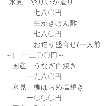
氷見 やりいか造り
七八〇円
生かきぽん酢
七八〇円
お造り盛合せ
(一人前
～) 一二〇〇円～
国産 うなぎ白焼き
一九八〇円
氷見 柳はちめ塩焼き
一〇〇〇円