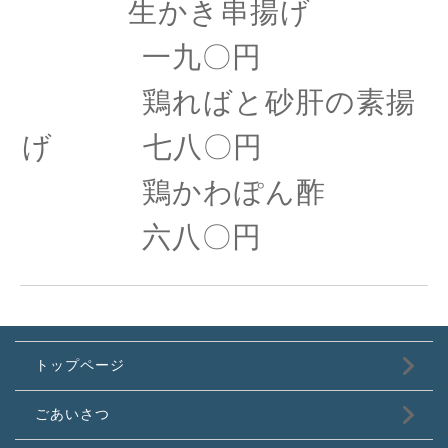
生かき串揚げ
一九〇円
鶏ればと砂肝の素揚
げ 七八〇円
鶏かわぽん酢
六八〇円
トップページ
ごあいさつ