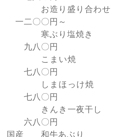
お造り盛り合わせ
一二〇〇円～
寒ぶり塩焼き
九八〇円
こまい焼
七八〇円
しまほっけ焼
七八〇円
きんき一夜干し
六八〇円
国産 和牛あぶり