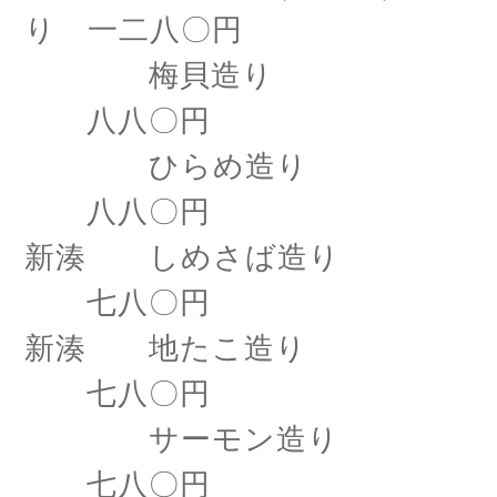
り 一二八〇円
梅貝造り
八八〇円
ひらめ造り
八八〇円
新湊 しめさば造り
七八〇円
新湊 地たこ造り
七八〇円
サーモン造り
七八〇円