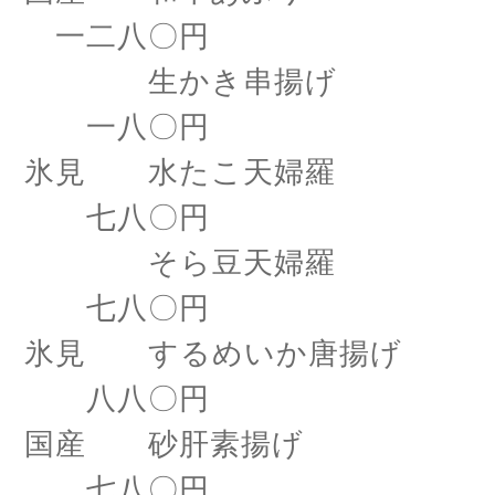
一二八〇円
生かき串揚げ
一八〇円
氷見 水たこ天婦羅
七八〇円
そら豆天婦羅
七八〇円
氷見 するめいか唐揚げ
八八〇円
国産 砂肝素揚げ
七八〇円