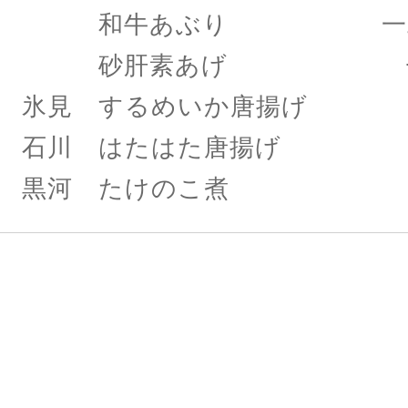
和牛あぶり 一二
砂肝素あげ 七八
氷見 するめいか唐揚げ 
石川 はたはた唐揚げ 七
黒河 たけのこ煮 四