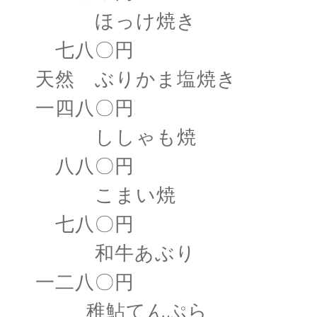
ほっけ焼き
七八〇円
天然 ぶりかま塩焼き
一四八〇円
ししゃも焼
八八〇円
こまい焼
七八〇円
和牛あぶり
一二八〇円
稚鮎てんぷら