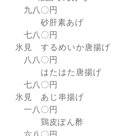
九八〇円
砂肝素あげ
七八〇円
氷見 するめいか唐揚げ
八八〇円
はたはた唐揚げ
七八〇円
氷見 あじ串揚げ
一八〇円
鶏皮ぽん酢
六八〇円