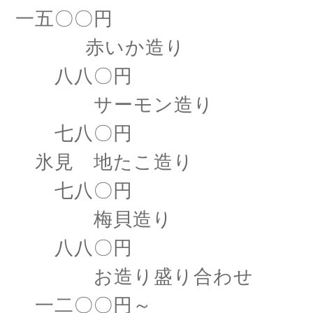
一五〇〇円
赤いか造り
八八〇円
サーモン造り
七八〇円
氷見 地たこ造り
七八〇円
梅貝造り
八八〇円
お造り盛り合わせ
一二〇〇円～