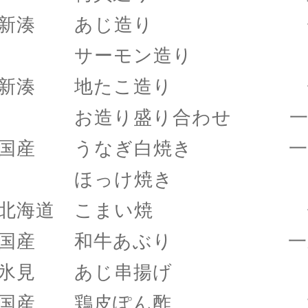
新湊 あじ造り 七
サーモン造り 七
新湊 地たこ造り 七
お造り盛り合わせ 一二
国産 うなぎ白焼き 一九
ほっけ焼き 七八
北海道 こまい焼 七
国産 和牛あぶり 一三
氷見 あじ串揚げ 一
国産 鶏皮ぽん酢 六