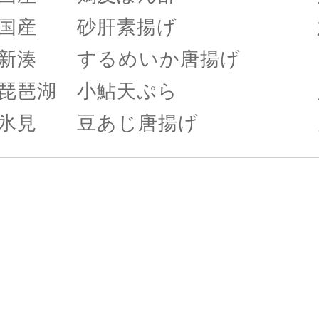
国産 砂肝素揚げ 六
新湊 するめいか唐揚げ 
琵琶湖 小鮎天ぷら 八
氷見 豆あじ唐揚げ 六