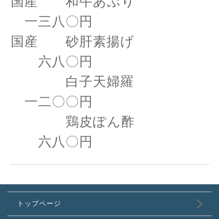
国産 和牛あぶり
一三八〇円
国産 砂肝素揚げ
六八〇円
白子天婦羅
一二〇〇円
鶏皮ぽん酢
六八〇円
トップページ