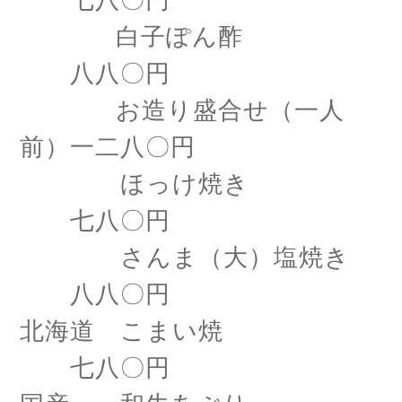
七八〇円
白子ぽん酢
八八〇円
お造り盛合せ（一人
前）一二八〇円
ほっけ焼き
七八〇円
さんま（大）塩焼き
八八〇円
北海道 こまい焼
七八〇円