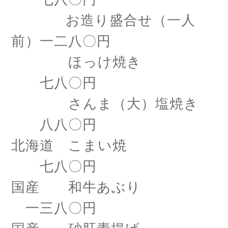
お造り盛合せ（一人
前）一二八〇円
ほっけ焼き
七八〇円
さんま（大）塩焼き
八八〇円
北海道 こまい焼
七八〇円
国産 和牛あぶり
一三八〇円