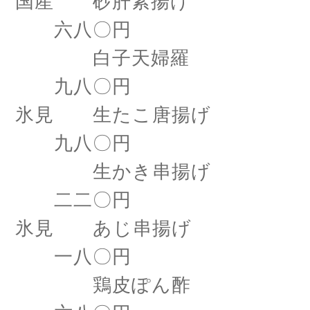
国産 砂肝素揚げ
六八〇円
白子天婦羅
九八〇円
氷見 生たこ唐揚げ
九八〇円
生かき串揚げ
二二〇円
氷見 あじ串揚げ
一八〇円
鶏皮ぽん酢