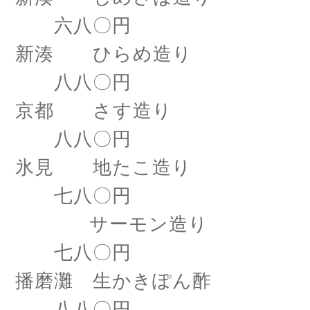
六八〇円
新湊 ひらめ造り
八八〇円
京都 さす造り
八八〇円
氷見 地たこ造り
七八〇円
サーモン造り
七八〇円
播磨灘 生かきぽん酢
八八〇円