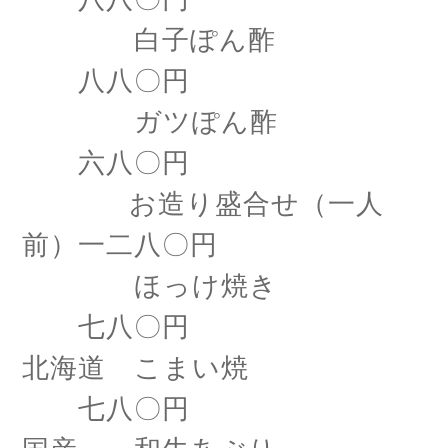
白子ぽん酢
八八〇円
ガツぽん酢
六八〇円
お造り盛合せ（一人
前）一二八〇円
ほっけ焼き
七八〇円
北海道 こまい焼
七八〇円