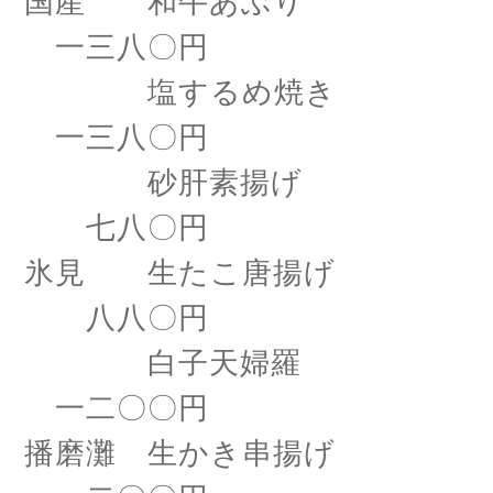
国産 和牛あぶり
一三八〇円
塩するめ焼き
一三八〇円
砂肝素揚げ
七八〇円
氷見 生たこ唐揚げ
八八〇円
白子天婦羅
一二〇〇円
播磨灘 生かき串揚げ