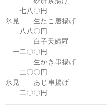
砂肝素揚げ
七八〇円
氷見 生たこ唐揚げ
八八〇円
白子天婦羅
一二〇〇円
生かき串揚げ
二〇〇円
氷見 あじ串揚げ
二〇〇円