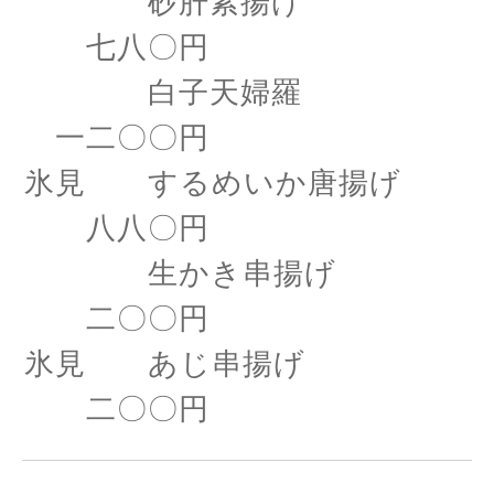
砂肝素揚げ
七八〇円
白子天婦羅
一二〇〇円
氷見 するめいか唐揚げ
八八〇円
生かき串揚げ
二〇〇円
氷見 あじ串揚げ
二〇〇円