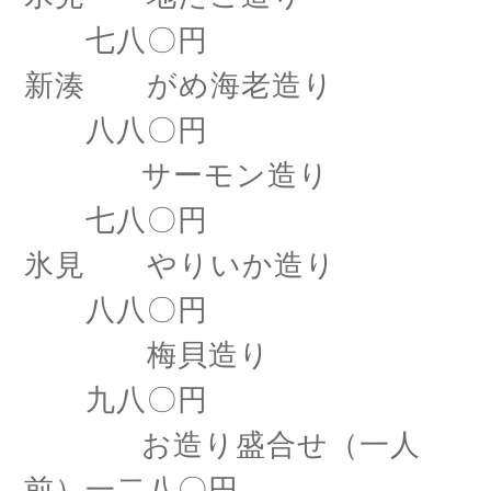
七八〇円
新湊 がめ海老造り
八八〇円
サーモン造り
七八〇円
氷見 やりいか造り
八八〇円
梅貝造り
九八〇円
お造り盛合せ（一人
前）一二八〇円