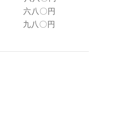
 六八〇円
 九八〇円