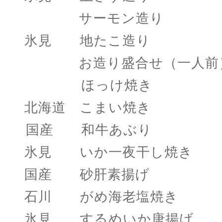
サーモン造り 
氷見 地たこ造り
お造り盛合せ（一人前
ほっけ焼き 
北海道 こまい焼き
国産 和牛あぶり 
氷見 いか一夜干し焼
国産 砂肝素揚げ
石川 がめ海老塩焼き
氷見 するめいか唐揚