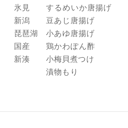
氷見 するめいか唐揚
新潟 豆あじ唐揚げ
琵琶湖 小あゆ唐揚げ
国産 鶏かわぽん酢
新湊 小梅貝煮つけ
漬物もり 