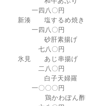
和牛あぶり
一四八〇円
新湊 塩するめ焼き
一四八〇円
砂肝素揚げ
七八〇円
氷見 あじ串揚げ
二八〇円
白子天婦羅
一〇〇〇円
鶏かわぽん酢