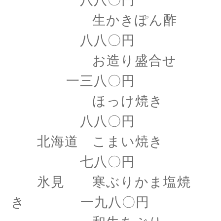
八八〇円
生かきぽん酢
八八〇円
お造り盛合せ
一三八〇円
ほっけ焼き
八八〇円
北海道 こまい焼き
七八〇円
氷見 寒ぶりかま塩焼
き 一九八〇円