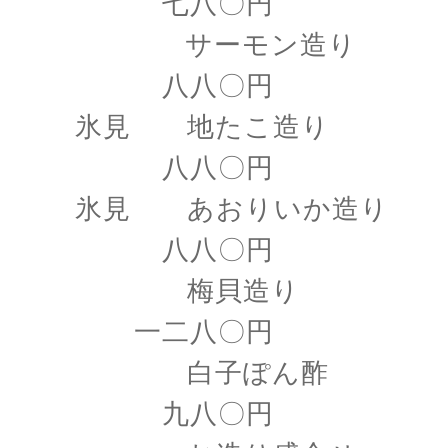
七八〇円
サーモン造り
八八〇円
氷見 地たこ造り
八八〇円
氷見 あおりいか造り
八八〇円
梅貝造り
一二八〇円
白子ぽん酢
九八〇円