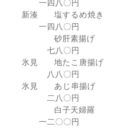
一四八〇円
新湊 塩するめ焼き
一四八〇円
砂肝素揚げ
七八〇円
氷見 地たこ唐揚げ
八八〇円
氷見 あじ串揚げ
二八〇円
白子天婦羅
一二〇〇円