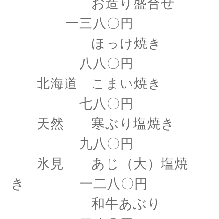
お造り盛合せ
一三八〇円
ほっけ焼き
八八〇円
北海道 こまい焼き
七八〇円
天然 寒ぶり塩焼き
九八〇円
氷見 あじ（大）塩焼
き 一二八〇円
和牛あぶり