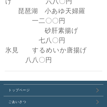
げ 六八〇円
琵琶湖 小あゆ天婦羅
一二〇〇円
砂肝素揚げ
七八〇円
氷見 するめいか唐揚げ
八八〇円
トップページ
ごあいさつ