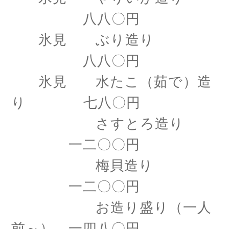
八八〇円
氷見 ぶり造り
八八〇円
氷見 水たこ（茹で）造
り 七八〇円
さすとろ造り
一二〇〇円
梅貝造り
一二〇〇円
お造り盛り（一人
前～） 一四八〇円