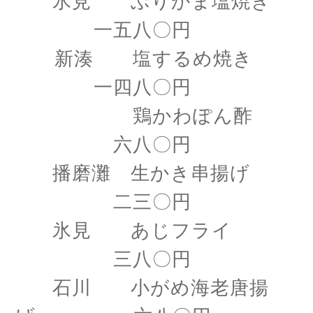
氷見 ぶりかま塩焼き
一五八〇円
新湊 塩するめ焼き
一四八〇円
鶏かわぽん酢
六八〇円
播磨灘 生かき串揚げ
二三〇円
氷見 あじフライ
三八〇円
石川 小がめ海老唐揚