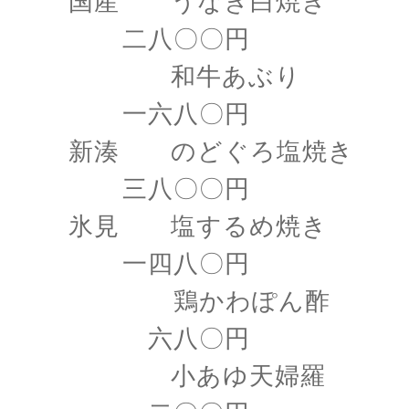
国産 うなぎ白焼き
二八〇〇円
和牛あぶり
一六八〇円
新湊 のどぐろ塩焼き
三八〇〇円
氷見 塩するめ焼き
一四八〇円
鶏かわぽん酢
六八〇円
小あゆ天婦羅