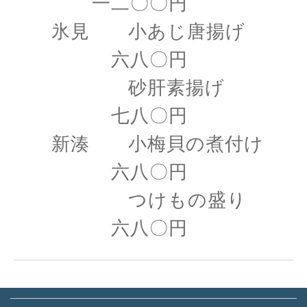
一二〇〇円
氷見 小あじ唐揚げ
六八〇円
砂肝素揚げ
七八〇円
新湊 小梅貝の煮付け
六八〇円
つけもの盛り
六八〇円