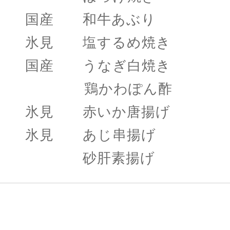
国産 和牛あぶり 
氷見 塩するめ焼き 
国産 うなぎ白焼き 
鶏かわぽん酢 
氷見 赤いか唐揚げ
氷見 あじ串揚げ
砂肝素揚げ 