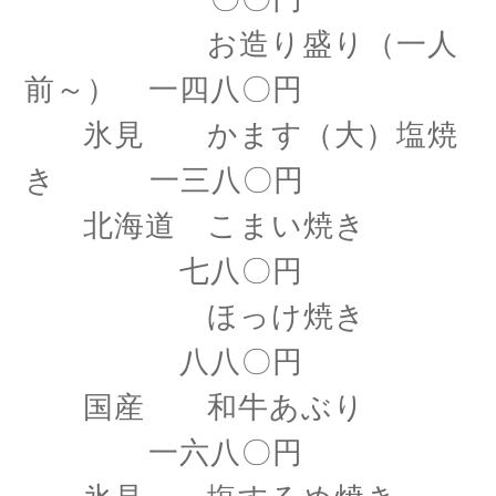
お造り盛り（一人
前～） 一四八〇円
氷見 かます（大）塩焼
き 一三八〇円
北海道 こまい焼き
七八〇円
ほっけ焼き
八八〇円
国産 和牛あぶり
一六八〇円