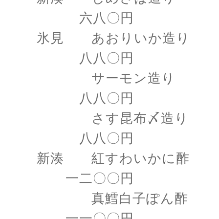
六八〇円
氷見 あおりいか造り
八八〇円
サーモン造り
八八〇円
さす昆布〆造り
八八〇円
新湊 紅すわいかに酢
一二〇〇円
真鱈白子ぽん酢
一一〇〇円