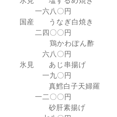
氷見 塩するめ焼き
一六八〇円
国産 うなぎ白焼き
二四〇〇円
鶏かわぽん酢
六八〇円
氷見 あじ串揚げ
一九〇円
真鱈白子天婦羅
一二〇〇円
砂肝素揚げ