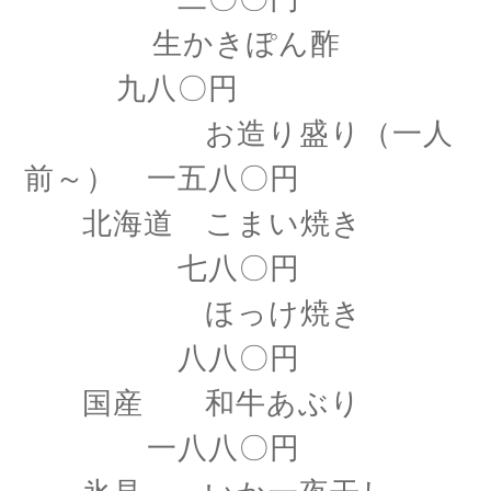
生かきぽん酢
九八〇円
お造り盛り（一人
前～） 一五八〇円
北海道 こまい焼き
七八〇円
ほっけ焼き
八八〇円
国産 和牛あぶり
一八八〇円