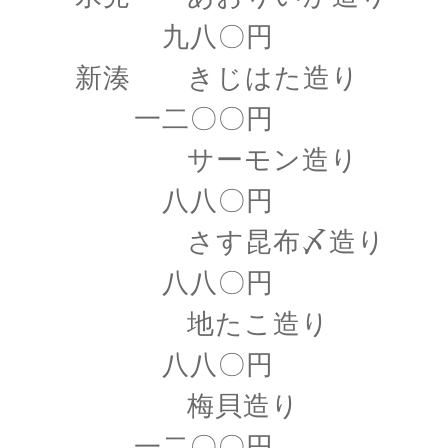
九八〇円
新湊 きじはた造り
一二〇〇円
サーモン造り
八八〇円
さす昆布〆造り
八八〇円
地たこ造り
八八〇円
梅貝造り
一二〇〇円