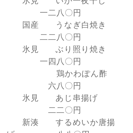
氷見 いか一夜干し
一二八〇円
国産 うなぎ白焼き
二二八〇円
氷見 ぶり照り焼き
一四八〇円
鶏かわぽん酢
六八〇円
氷見 あじ串揚げ
二二〇円
新湊 するめいか唐揚