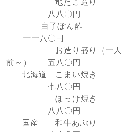
地たこ造り
八八〇円
白子ぽん酢
一一八〇円
お造り盛り（一人
前～） 一五八〇円
北海道 こまい焼き
七八〇円
ほっけ焼き
八八〇円
国産 和牛あぶり