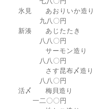
七八〇円
氷見 あおりいか造り
九八〇円
新湊 あじたたき
八八〇円
サーモン造り
八八〇円
さす昆布〆造り
八八〇円
活〆 梅貝造り
一二〇〇円