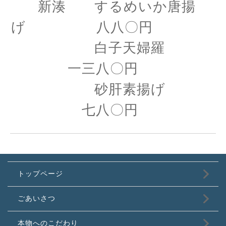
新湊 するめいか唐揚
げ 八八〇円
白子天婦羅
一三八〇円
砂肝素揚げ
七八〇円
トップページ
ごあいさつ
本物へのこだわり