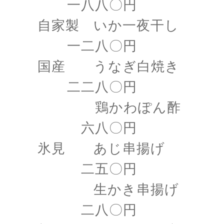
一八八〇円
自家製 いか一夜干し
一二八〇円
国産 うなぎ白焼き
二二八〇円
鶏かわぽん酢
六八〇円
氷見 あじ串揚げ
二五〇円
生かき串揚げ
二八〇円