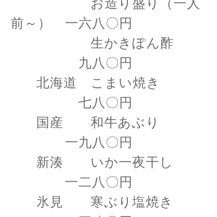
お造り盛り（一人
前～） 一六八〇円
生かきぽん酢
九八〇円
北海道 こまい焼き
七八〇円
国産 和牛あぶり
一九八〇円
新湊 いか一夜干し
一二八〇円
氷見 寒ぶり塩焼き