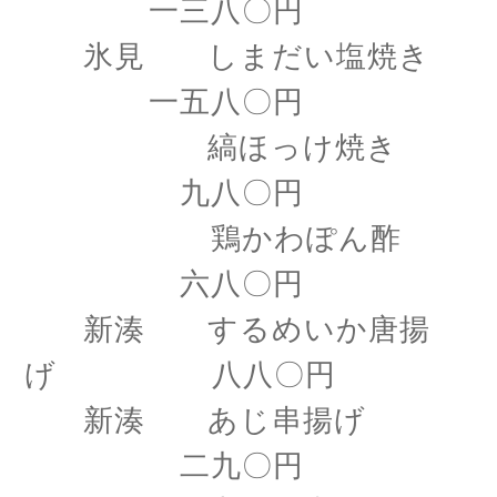
一三八〇円
氷見 しまだい塩焼き
一五八〇円
縞ほっけ焼き
九八〇円
鶏かわぽん酢
六八〇円
新湊 するめいか唐揚
げ 八八〇円
新湊 あじ串揚げ
二九〇円