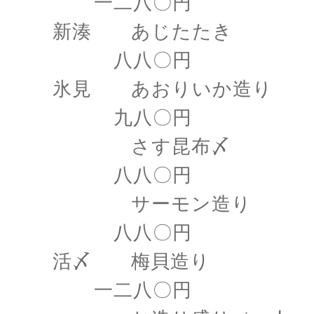
一二八〇円
新湊 あじたたき
八八〇円
氷見 あおりいか造り
九八〇円
さす昆布〆
八八〇円
サーモン造り
八八〇円
活〆 梅貝造り
一二八〇円