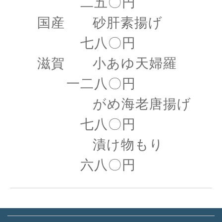
二五〇円
国産 砂肝素揚げ
七八〇円
滋賀 小あゆ天婦羅
一二八〇円
がめ海老唐揚げ
七八〇円
漬け物もり
六八〇円