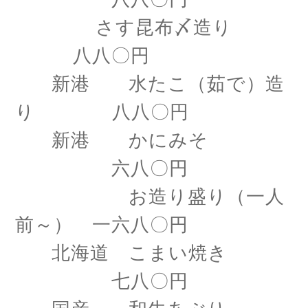
さす昆布〆造り
八八〇円
新港 水たこ（茹で）造
り 八八〇円
新港 かにみそ
六八〇円
お造り盛り（一人
前～） 一六八〇円
北海道 こまい焼き
七八〇円