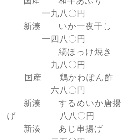
国産 和牛あぶり
一九八〇円
新湊 いか一夜干し
一四八〇円
縞ほっけ焼き
九八〇円
国産 鶏かわぽん酢
六八〇円
新湊 するめいか唐揚
げ 八八〇円
新湊 あじ串揚げ