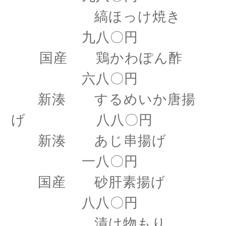
縞ほっけ焼き
九八〇円
国産 鶏かわぽん酢
六八〇円
新湊 するめいか唐揚
げ 八八〇円
新湊 あじ串揚げ
一八〇円
国産 砂肝素揚げ
八八〇円
漬け物もり