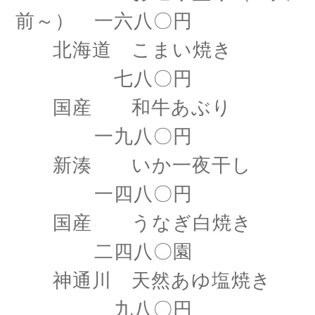
前～） 一六八〇円
北海道 こまい焼き
七八〇円
国産 和牛あぶり
一九八〇円
新湊 いか一夜干し
一四八〇円
国産 うなぎ白焼き
二四八〇園
神通川 天然あゆ塩焼き
九八〇円