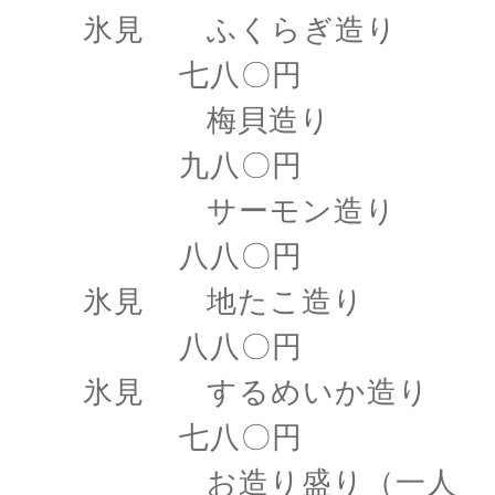
氷見 ふくらぎ造り
七八〇円
梅貝造り
九八〇円
サーモン造り
八八〇円
氷見 地たこ造り
八八〇円
氷見 するめいか造り
七八〇円
お造り盛り（一人