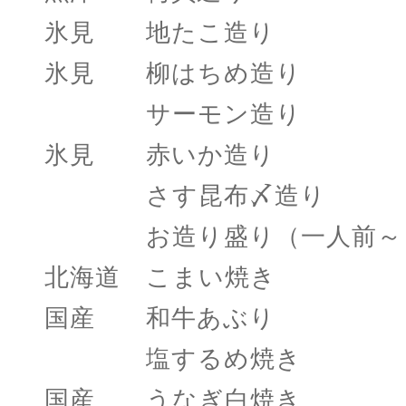
氷見 地たこ造り
氷見 柳はちめ造り
サーモン造り 
氷見 赤いか造り
さす昆布〆造り 
お造り盛り（一人前～）
北海道 こまい焼き
国産 和牛あぶり 
塩するめ焼き 一
国産 うなぎ白焼き 