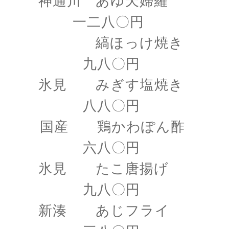
神通川 あゆ天婦羅
一二八〇円
縞ほっけ焼き
九八〇円
氷見 みぎす塩焼き
八八〇円
国産 鶏かわぽん酢
六八〇円
氷見 たこ唐揚げ
九八〇円
新湊 あじフライ