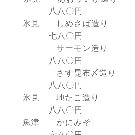
八八〇円
氷見 しめさば造り
七八〇円
サーモン造り
八八〇円
さす昆布〆造り
八八〇円
氷見 地たこ造り
八八〇円
魚津 かにみそ
六八〇円