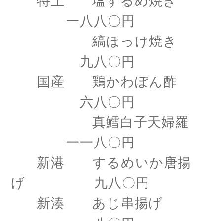
特上 塩するめ焼き
一八八〇円
縞ほっけ焼き
九八〇円
国産 鶏かわぽん酢
六八〇円
真鱈白子天婦羅
一一八〇円
新港 するめいか唐揚
げ 九八〇円
新湊 あじ串揚げ