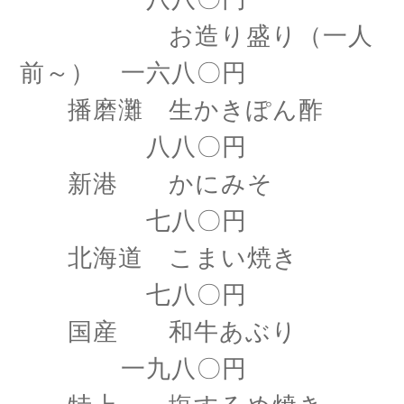
お造り盛り（一人
前～） 一六八〇円
播磨灘 生かきぽん酢
八八〇円
新港 かにみそ
七八〇円
北海道 こまい焼き
七八〇円
国産 和牛あぶり
一九八〇円