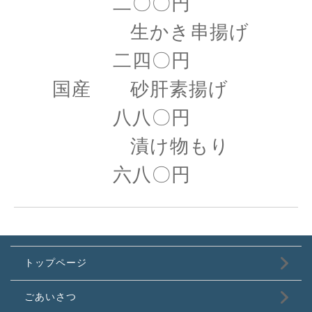
二〇〇円
生かき串揚げ
二四〇円
国産 砂肝素揚げ
八八〇円
漬け物もり
六八〇円
トップページ
ごあいさつ