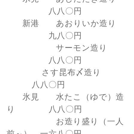
八八〇円
新港 あおりいか造り
九八〇円
サーモン造り
八八〇円
さす昆布〆造り
八八〇円
氷見 水たこ（ゆで）造
り 八八〇円
お造り盛り（一人
前～） 一六八〇円