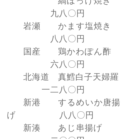
縞ほっけ焼き
九八〇円
岩瀬 かます塩焼き
八八〇円
国産 鶏かわぽん酢
六八〇円
北海道 真鱈白子天婦羅
一二八〇円
新港 するめいか唐揚
げ 八八〇円
新湊 あじ串揚げ