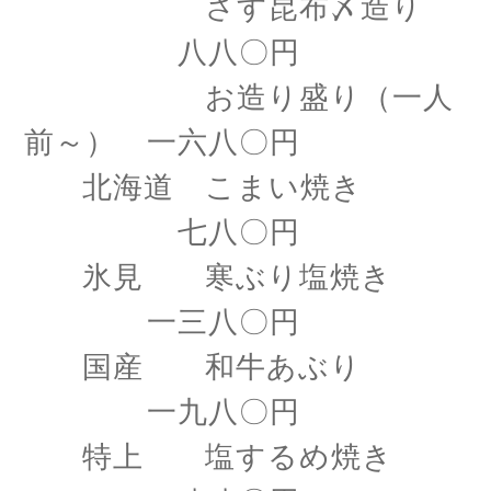
さす昆布〆造り
八八〇円
お造り盛り（一人
前～） 一六八〇円
北海道 こまい焼き
七八〇円
氷見 寒ぶり塩焼き
一三八〇円
国産 和牛あぶり
一九八〇円
特上 塩するめ焼き