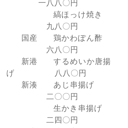
一八八〇円
縞ほっけ焼き
九八〇円
国産 鶏かわぽん酢
六八〇円
新港 するめいか唐揚
げ 八八〇円
新湊 あじ串揚げ
二〇〇円
生かき串揚げ
二四〇円