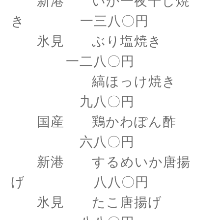
新港 いか一夜干し焼
き 一三八〇円
氷見 ぶり塩焼き
一二八〇円
縞ほっけ焼き
九八〇円
国産 鶏かわぽん酢
六八〇円
新港 するめいか唐揚
げ 八八〇円
氷見 たこ唐揚げ