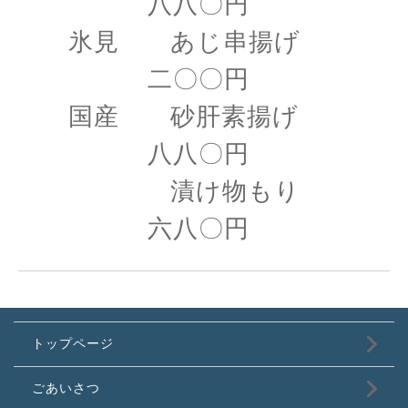
八八〇円
氷見 あじ串揚げ
二〇〇円
国産 砂肝素揚げ
八八〇円
漬け物もり
六八〇円
トップページ
ごあいさつ