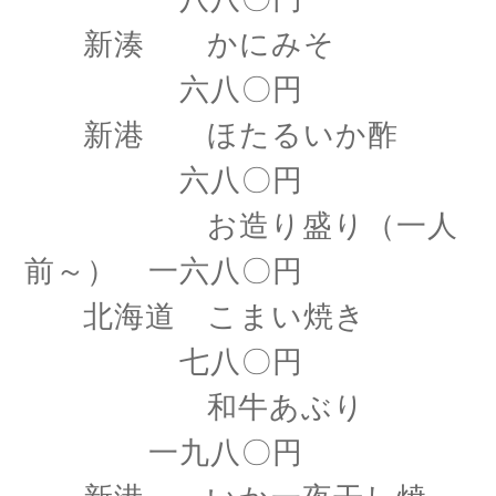
新湊 かにみそ
六八〇円
新港 ほたるいか酢
六八〇円
お造り盛り（一人
前～） 一六八〇円
北海道 こまい焼き
七八〇円
和牛あぶり
一九八〇円