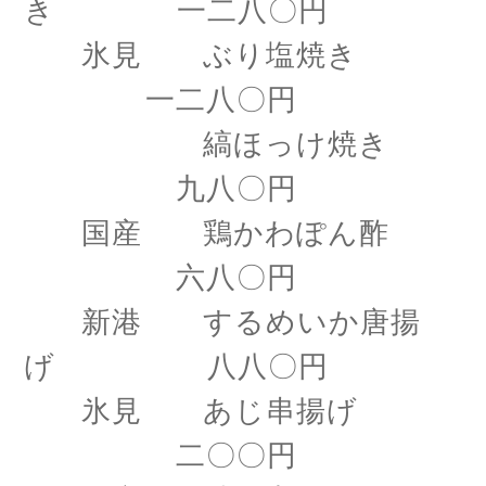
き 一二八〇円
氷見 ぶり塩焼き
一二八〇円
縞ほっけ焼き
九八〇円
国産 鶏かわぽん酢
六八〇円
新港 するめいか唐揚
げ 八八〇円
氷見 あじ串揚げ
二〇〇円