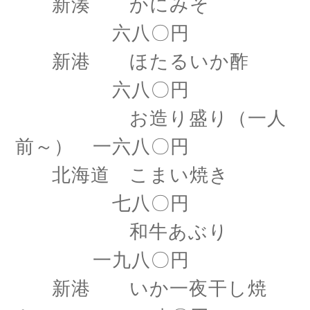
新湊 かにみそ
六八〇円
新港 ほたるいか酢
六八〇円
お造り盛り（一人
前～） 一六八〇円
北海道 こまい焼き
七八〇円
和牛あぶり
一九八〇円
新港 いか一夜干し焼