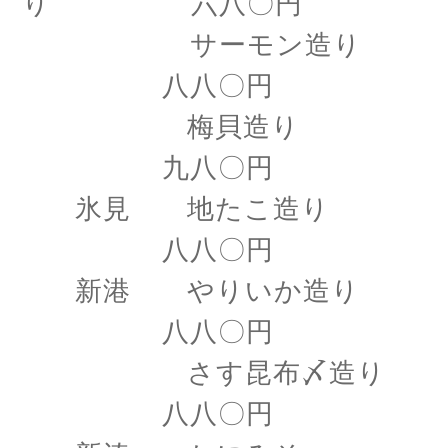
り 六八〇円
サーモン造り
八八〇円
梅貝造り
九八〇円
氷見 地たこ造り
八八〇円
新港 やりいか造り
八八〇円
さす昆布〆造り
八八〇円