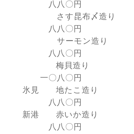
八八〇円
さす昆布〆造り
八八〇円
サーモン造り
八八〇円
梅貝造り
一〇八〇円
氷見 地たこ造り
八八〇円
新港 赤いか造り
八八〇円