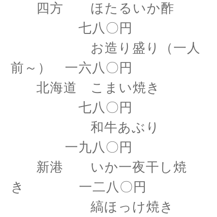
四方 ほたるいか酢
七八〇円
お造り盛り（一人
前～） 一六八〇円
北海道 こまい焼き
七八〇円
和牛あぶり
一九八〇円
新港 いか一夜干し焼
き 一二八〇円
縞ほっけ焼き