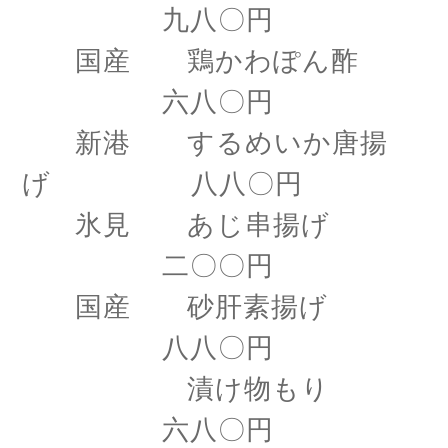
九八〇円
国産 鶏かわぽん酢
六八〇円
新港 するめいか唐揚
げ 八八〇円
氷見 あじ串揚げ
二〇〇円
国産 砂肝素揚げ
八八〇円
漬け物もり
六八〇円