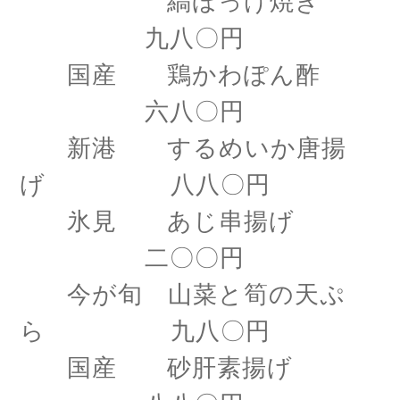
縞ほっけ焼き
九八〇円
国産 鶏かわぽん酢
六八〇円
新港 するめいか唐揚
げ 八八〇円
氷見 あじ串揚げ
二〇〇円
今が旬 山菜と筍の天ぷ
ら 九八〇円
国産 砂肝素揚げ