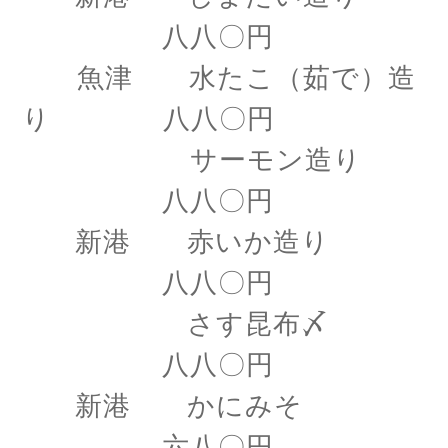
八八〇円
魚津 水たこ（茹で）造
り 八八〇円
サーモン造り
八八〇円
新港 赤いか造り
八八〇円
さす昆布〆
八八〇円
新港 かにみそ
六八〇円