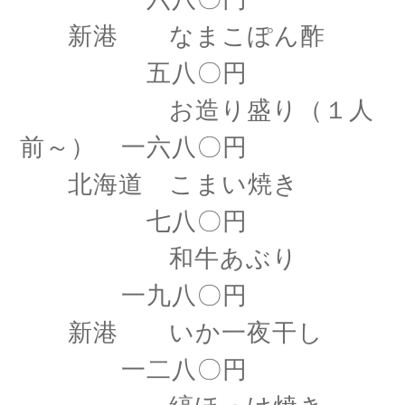
新港 なまこぽん酢
五八〇円
お造り盛り（１人
前～） 一六八〇円
北海道 こまい焼き
七八〇円
和牛あぶり
一九八〇円
新港 いか一夜干し
一二八〇円